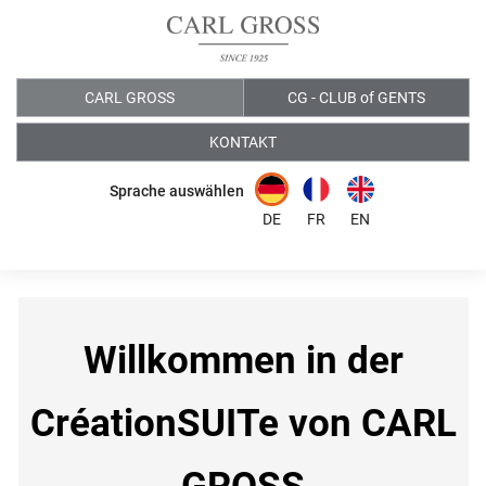
ALLE PRODUKTE
SALE
BRAND & SUSTAINABILITY
CARL GROSS
CG - CLUB of GENTS
Alle Artikel
Alle Artikel
Alle Artikel
KONTAKT
Sprache auswählen
DE
FR
EN
Willkommen in der
CréationS
UITe von CARL
GROSS